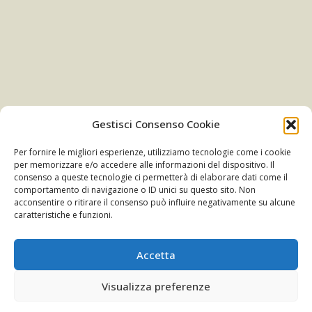
Gestisci Consenso Cookie
Newsletter
Per fornire le migliori esperienze, utilizziamo tecnologie come i cookie
per memorizzare e/o accedere alle informazioni del dispositivo. Il
consenso a queste tecnologie ci permetterà di elaborare dati come il
comportamento di navigazione o ID unici su questo sito. Non
ISCRIVITI
acconsentire o ritirare il consenso può influire negativamente su alcune
caratteristiche e funzioni.
Accetta
Visualizza preferenze
©2014 Barzaghistore S.r.l. | All Rights Reserved | P.IVA 02507350136