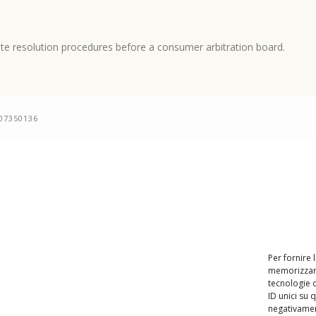
spute resolution procedures before a consumer arbitration board.
507350136
Per fornire 
memorizzare
tecnologie 
ID unici su 
negativament