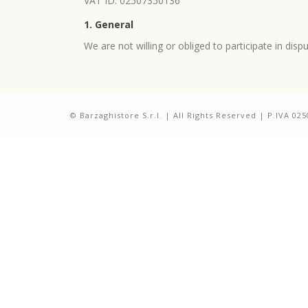
VAT ID: 02507350136
1. General
We are not willing or obliged to participate in di
© Barzaghistore S.r.l. | All Rights Reserved | P.IVA 02